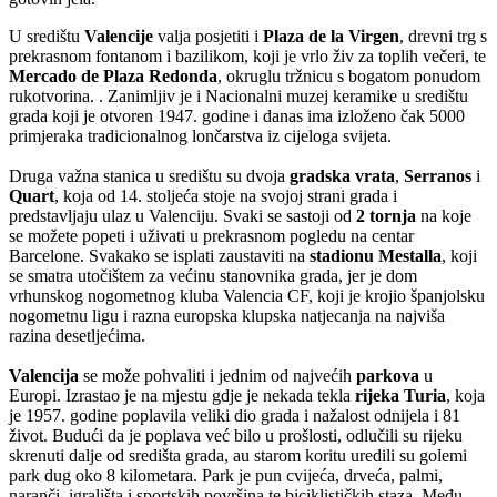
U središtu
Valencije
valja posjetiti i
Plaza de la Virgen
, drevni trg s
prekrasnom fontanom i bazilikom, koji je vrlo živ za toplih večeri, te
Mercado de Plaza Redonda
, okruglu tržnicu s bogatom ponudom
rukotvorina. . Zanimljiv je i Nacionalni muzej keramike u središtu
grada koji je otvoren 1947. godine i danas ima izloženo čak 5000
primjeraka tradicionalnog lončarstva iz cijeloga svijeta.
Druga važna stanica u središtu su dvoja
gradska vrata
,
Serranos
i
Quart
, koja od 14. stoljeća stoje na svojoj strani grada i
predstavljaju ulaz u Valenciju. Svaki se sastoji od
2 tornja
na koje
se možete popeti i uživati u prekrasnom pogledu na centar
Barcelone. Svakako se isplati zaustaviti na
stadionu Mestalla
, koji
se smatra utočištem za većinu stanovnika grada, jer je dom
vrhunskog nogometnog kluba Valencia CF, koji je krojio španjolsku
nogometnu ligu i razna europska klupska natjecanja na najviša
razina desetljećima.
Valencija
se može pohvaliti i jednim od najvećih
parkova
u
Europi. Izrastao je na mjestu gdje je nekada tekla
rijeka Turia
, koja
je 1957. godine poplavila veliki dio grada i nažalost odnijela i 81
život. Budući da je poplava već bilo u prošlosti, odlučili su rijeku
skrenuti dalje od središta grada, au starom koritu uredili su golemi
park dug oko 8 kilometara. Park je pun cvijeća, drveća, palmi,
naranči, igrališta i sportskih površina te biciklističkih staza. Među