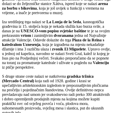
dolazi se do željezničke stanice Xátiva, ispred koje se nalazi
arena
za borbu s bikovima
, koja je još uvijek u funkciji s vremena na
vrijeme, a inače je pretvorena u muzej.
Iza središnjeg trga nalazi se
La Lonja de la Seda
, kasnogotička
građevina iz 15. stoljeća koja je nekada služila kao burza svile, a
danas je na
UNESCO-vom popisu svjetske baštine
te je sa svojim
prekrasnim
vrtom
i zanimljivim
dvoranama
jedna od Najvažnije
atrakcije Valencije. Odavde dolazite do trga
Plaza de la Reina s
katedralom Uznesenja
, koja je izgrađena na mjestu nekadašnje
džamije i ima 3 različita ulaza i
zvonik El Miguelete
. Upravo ovdje,
u jednoj od kapelica, navodno se nalazi Sveti Gral, kalež iz kojeg je
Isus pio na Posljednjoj večeri. Svakako preporučamo da se popnete
na toranj za promatranje katedrale i uživate u pogledu na
Valenciju
iz ptičje perspektive.
S druge strane ceste nalazi se natkrivena
gradska tržnica
(Mercado Central)
koja radi od 1928. godine i krasi se
upečatljivim arhitektonskim izgledom te prepoznatljivim pločicama
na pročelju i pojedinačnim štandovima. Ovdje definitivno nepca
prevladavaju nad umom jer svakodnevno radi preko 300 atraktivnih
i dobro opremljenih prodajnih mjesta na kojima možete kupiti
praktički sve: od svježeg povrća i voća, plodova mora,
suhomesnatih proizvoda, svježeg mesa i slastica, put do ukusnih
gotovih jela.