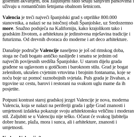
golemim akvarijem, dok zaljubljeni rado šetaju sanjivim parkovima i
uživaju u romantičnim šetnjama obalnom šetnicom.
Valencia
je treći najveći španjolski grad s otprilike 800.000
stanovnika, a nalazi se na istočnoj obali Španjolske, uz Sredozemno
more
. Snažno podsjeća na Kaliforniju, kako krajolikom tako i
gradskim životom, a arhitektura je jedinstvena mješavina tradicije i
futurizma. Od drevnih dvoraca do moderne i art deco arhitekture.
Današnje područje
Valencije
naseljeno je još od rimskog doba,
stoga ne čudi bogato antičko naslijeđe i smatra se jednim od
najvećih povijesnih središta Španjolske. U starom dijelu grada
građene su uglavnom u gotičkom i baroknom stilu. Grad je bogat
zelenilom, ukrašen cvjetnim vrtovima i brojnim fontanama, koje se
noću boje uz pomoć raznobojnih svjetala. Puls grada je živahan, a
trgovine uz cestu, barovi i restorani na svakom uglu mame da ih
posjetite.
Potpuni kontrast staroj gradskoj jezgri Valencije je nova, moderna
Valencia, koja se nalazi na periferiji grada i gdje Grad znanosti i
umjetnosti izdaleka pokazuje svoju arhitektonsku veličinu i moderan
stil. Zaljubiti se u Valenciju nije teško. Očarat će svakog ljubitelja
dobre hrane, plaža, mora i sunca, ali i arhitekture, znanosti i
umjetnosti.