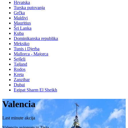
Hrvatska
Turska putovanja
Grčka
Maldivi
Mauritius
Šri Lanka
Kuba
Dominikanska republika
Meksiko
Tunis i Djerba
Mallorca - Majorca
Sejšeli
Tajland
Rodos
Kreta
Zanzibar
Dubai
Egipat Sharm El Sheikh
Valencia
Last minute akcija
Valencia avionom iz Trsta.