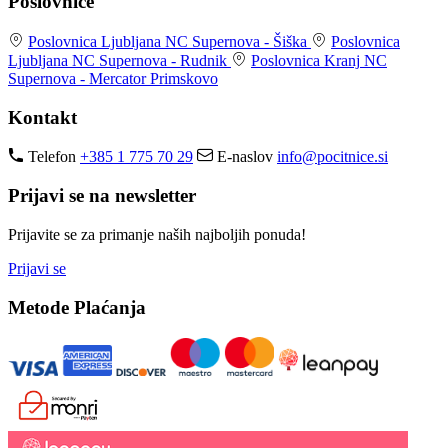
Poslovnice
Poslovnica Ljubljana
NC Supernova - Šiška
Poslovnica
Ljubljana
NC Supernova - Rudnik
Poslovnica Kranj
NC
Supernova - Mercator Primskovo
Kontakt
Telefon
+385 1 775 70 29
E-naslov
info@pocitnice.si
Prijavi se na newsletter
Prijavite se za primanje naših najboljih ponuda!
Prijavi se
Metode Plaćanja