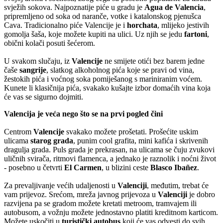
svježih sokova. Najpoznatije piće u gradu je
Agua de Valencia
,
pripremljeno od soka od naranče, votke i katalonskog pjenušca
Cava. Tradicionalno piće Valencije je i
horchata
, mlijeko jestivih
gomolja šaša, koje možete kupiti na ulici. Uz njih se jedu
fartoni
,
obični kolači posuti šećerom.
U svakom slučaju, iz
Valencije
ne smijete otići bez barem jedne
čaše
sangrije
, slatkog alkoholnog pića koje se pravi od vina,
žestokih pića i voćnog soka pomiješanog s mariniranim voćem.
Kunete li klasičnija pića, svakako kušajte izbor domaćih vina koja
će vas se sigurno dojmiti.
Valencija je veća nego što se na prvi pogled čini
Centrom
Valencije
svakako možete prošetati. Prošećite uskim
ulicama
starog grada
, punim cool grafita, mini kafića i skrivenih
dragulja grada. Puls grada je prekrasan, na ulicama se čuju zvukovi
uličnih svirača, ritmovi flamenca, a jednako je raznolik i noćni život
- posebno u četvrti
El Carmen
, u blizini ceste
Blasco Ibañez
.
Za prevaljivanje većih udaljenosti u
Valenciji
, međutim, trebat će
vam prijevoz. Srećom, mreža javnog prijevoza u
Valenciji
je dobro
razvijena pa se gradom možete kretati metroom, tramvajem ili
autobusom, a vožnju možete jednostavno platiti kreditnom karticom.
Možete uskočiti u
turistički autobus
koji će vas odvesti do svih