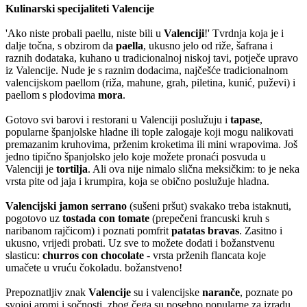
Kulinarski specijaliteti Valencije
'Ako niste probali paellu, niste bili u
Valenciji
!' Tvrdnja koja je i
dalje točna, s obzirom da
paella
, ukusno jelo od riže, šafrana i
raznih dodataka, kuhano u tradicionalnoj niskoj tavi, potječe upravo
iz Valencije. Nude je s raznim dodacima, najčešće tradicionalnom
valencijskom paellom (riža, mahune, grah, piletina, kunić, puževi) i
paellom s plodovima
mora
.
Gotovo svi barovi i restorani u Valenciji poslužuju i
tapase
,
popularne španjolske hladne ili tople zalogaje koji mogu nalikovati
premazanim kruhovima, prženim kroketima ili mini wrapovima. Još
jedno tipično španjolsko jelo koje možete pronaći posvuda u
Valenciji je
tortilja
. Ali ova nije nimalo slična meksičkim: to je neka
vrsta pite od jaja i krumpira, koja se obično poslužuje hladna.
Valencijski jamon serrano
(sušeni pršut) svakako treba istaknuti,
pogotovo uz
tostada con tomate
(prepečeni francuski kruh s
naribanom rajčicom) i poznati pomfrit
patatas bravas
. Zasitno i
ukusno, vrijedi probati. Uz sve to možete dodati i božanstvenu
slasticu:
churros con chocolate
- vrsta prženih flancata koje
umačete u vruću čokoladu. božanstveno!
Prepoznatljiv znak
Valencije
su i valencijske
naranče
, poznate po
svojoj aromi i sočnosti, zbog čega su posebno popularne za izradu