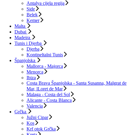
Antalya cijela regija
Side
Belek
Kemer
Malta
Dubai
Madeira
Tunis i Djerba
Djerba
Kontineltalni Tunis
Španjolska
Mallorca - Majorca
Menorca
Ibiza
Costa Brava Španjolska - Santa Susanna, Malgrat de
Mar, lLoret de Mar
Malaga - Costa del Sol
Alicante - Costa Blanca
Valencia
Grčka
Južni Cipar
Kos
Krf otok Grčka
Kreta