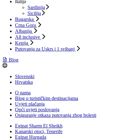
Italija
Sardinija
Sicilija
Bugarska
Crna Gora
Albanija
All inclusive
Kenija
Putovanja za Uskrs i 1 svibanj
Blog
Slovenski
Hrvatska
O nama
Blog o turističkim destinacijama
Uvjeti plačanja
Opći uvjeti poslovanja
Osiguranje otkaza putovanja zbog bolesti
Egipat Sharm El Sheikh
Kanarski otoci, Tenerife
Egipat Hurgada