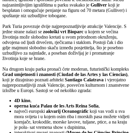
najzanimljivijim igralištima u parku svakako je
Gulliver
koji je
besplatan i omogućuje penjanje na figuru od 70 metara (Gulliver) i
spuštanje niz uzbudljive tobogane.
Park Turia povezuje dvije najprepoznatljivije atrakcije Valencije. S
jedne strane nalazi se
zoološki vrt Bioparc
u kojem se većina
životinja može slobodno kretati u svom prirodnom okruženju,
odvojena od ljudi drvećem, rječicama i staklom. Postoji čak i dio
gdje majmuni slobodno skaču između posjetitelja, što je posebno
uzbudljivo za najmlađe, a poseban doživljaj je i promatranje
životinja koje se hrane.
Na drugom kraju parka pronaći ćete moderan, futuristički kompleks
Grad umjetnosti i znanosti (Ciudad de las Artes y las Ciencias)
,
koji je dizajnirao poznati arhitekt
Santiago Calatrava
i vjerojatno
najprepoznatljiviji znak Valencije, posvećen kulturnom i znanstvene
izložbe u Europi. Sastoji se od nekoliko zgrada:
4D kino
,
operna kuća Palau de les Arts Reina Sofía
,
najveći europski
akvarij Oceanogràfic
koji vas vodi u sva
mora svijeta i u kojem osim riba i morskih pasa možete vidjeti
kornjače, krokodile, morske lavove, tuljane, ptice, a na kraju
je polu- sat vremena show s dupinima,
interaktivni muzej znanosti (
Museo de les Ciències Príncipe