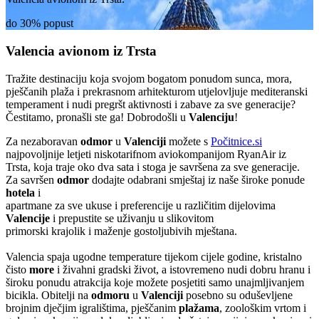
do 30% popust
Valencia avionom iz Trsta
Tražite destinaciju koja svojom bogatom ponudom sunca, mora,
pješčanih plaža i prekrasnom arhitekturom utjelovljuje mediteranski
temperament i nudi pregršt aktivnosti i zabave za sve generacije?
Čestitamo, pronašli ste ga! Dobrodošli u
Valenciju
!
Za nezaboravan
odmor
u
Valenciji
možete s
Počitnice.si
najpovoljnije letjeti niskotarifnom aviokompanijom RyanAir iz
Trsta, koja traje oko dva sata i stoga je savršena za sve generacije.
Za savršen
odmor
dodajte odabrani smještaj iz naše široke ponude
hotela
i
apartmane za sve ukuse i preferencije u različitim dijelovima
Valencije
i prepustite se uživanju u slikovitom
primorski krajolik i maženje gostoljubivih mještana.
Valencia spaja ugodne temperature tijekom cijele godine, kristalno
čisto
more
i živahni gradski život, a istovremeno nudi dobru hranu i
široku ponudu atrakcija koje možete posjetiti samo unajmljivanjem
bicikla. Obitelji na
odmoru
u
Valenciji
posebno su oduševljene
brojnim dječjim igralištima, pješčanim
plažama
, zoološkim vrtom i