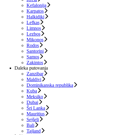
Kefalonija
Karpatos
Halkidiki
Lefkas
Limnos
Lezbos
Mikonos
Rodos
Santorini
Samos
Zakintos
Daleka putovanja
Zanzibar
Maldivi
Dominikanska republika
Kuba
Meksiko
Dubai
Šri Lanka
Mauritius
Sejšeli
Bali
Tajland