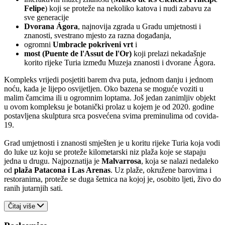
Felipe
) koji se proteže na nekoliko katova i nudi zabavu za
sve generacije
Dvorana Ágora
, najnovija zgrada u Gradu umjetnosti i
znanosti, svestrano mjesto za razna događanja,
ogromni
Umbracle pokriveni vrt
i
most (Puente de l'Assut de l'Or)
koji prelazi nekadašnje
korito rijeke Turia između Muzeja znanosti i dvorane Ágora.
Kompleks vrijedi posjetiti barem dva puta, jednom danju i jednom
noću, kada je lijepo osvijetljen. Oko bazena se moguće voziti u
malim čamcima ili u ogromnim loptama. Još jedan zanimljiv objekt
u ovom kompleksu je botanički prolaz u kojem je od 2020. godine
postavljena skulptura srca posvećena svima preminulima od covida-
19.
Grad umjetnosti i znanosti smješten je u koritu rijeke Turia koja vodi
do luke uz koju se proteže kilometarski niz plaža koje se stapaju
jedna u drugu. Najpoznatija je
Malvarrosa
, koja se nalazi nedaleko
od
plaža Patacona i Las Arenas
. Uz plaže, okružene barovima i
restoranima, proteže se duga šetnica na kojoj je, osobito ljeti, živo do
ranih jutarnjih sati.
Čitaj više