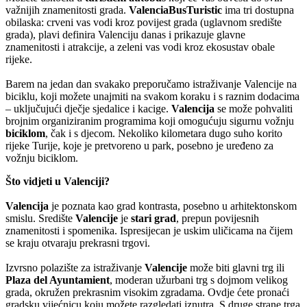
važnijih znamenitosti grada.
ValenciaBusTuristic
ima tri dostupna
obilaska: crveni vas vodi kroz povijest grada (uglavnom središte
grada), plavi definira Valenciju danas i prikazuje glavne
znamenitosti i atrakcije, a zeleni vas vodi kroz ekosustav obale
rijeke.
Barem na jedan dan svakako preporučamo istraživanje Valencije na
biciklu, koji možete unajmiti na svakom koraku i s raznim dodacima
– uključujući dječje sjedalice i kacige.
Valencija
se može pohvaliti
brojnim organiziranim programima koji omogućuju sigurnu vožnju
biciklom
, čak i s djecom. Nekoliko kilometara dugo suho korito
rijeke Turije, koje je pretvoreno u park, posebno je uređeno za
vožnju biciklom.
Što vidjeti u Valenciji?
Valencija
je poznata kao grad kontrasta, posebno u arhitektonskom
smislu. Središte
Valencije
je
stari grad
, prepun povijesnih
znamenitosti i spomenika. Ispresijecan je uskim uličicama na čijem
se kraju otvaraju prekrasni trgovi.
Izvrsno polazište za istraživanje
Valencije
može biti glavni trg ili
Plaza del Ayuntamient
, moderan užurbani trg s dojmom velikog
grada, okružen prekrasnim visokim zgradama. Ovdje ćete pronaći
gradsku vijećnicu koju možete razgledati iznutra. S druge strane trga