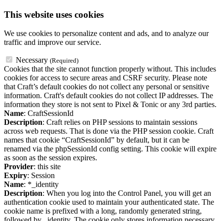
This website uses cookies
We use cookies to personalize content and ads, and to analyze our
traffic and improve our service.
Necessary
(Required)
Cookies that the site cannot function properly without. This includes
cookies for access to secure areas and CSRF security. Please note
that Craft’s default cookies do not collect any personal or sensitive
information. Craft's default cookies do not collect IP addresses. The
information they store is not sent to Pixel & Tonic or any 3rd parties.
Name
: CraftSessionId
Description
: Craft relies on PHP sessions to maintain sessions
across web requests. That is done via the PHP session cookie. Craft
names that cookie “CraftSessionId” by default, but it can be
renamed via the phpSessionId config setting. This cookie will expire
as soon as the session expires.
Provider
: this site
Expiry
: Session
Name
: *_identity
Description
: When you log into the Control Panel, you will get an
authentication cookie used to maintain your authenticated state. The
cookie name is prefixed with a long, randomly generated string,
followed by _identity. The cookie only stores information necessary