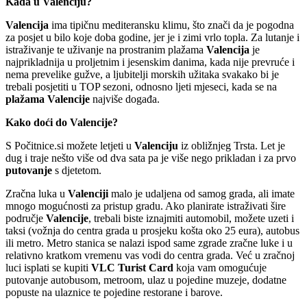
Kada u Valenciju?
Valencija
ima tipičnu mediteransku klimu, što znači da je pogodna
za posjet u bilo koje doba godine, jer je i zimi vrlo topla. Za lutanje i
istraživanje te uživanje na prostranim plažama
Valencija
je
najprikladnija u proljetnim i jesenskim danima, kada nije prevruće i
nema prevelike gužve, a ljubitelji morskih užitaka svakako bi je
trebali posjetiti u TOP sezoni, odnosno ljeti mjeseci, kada se na
plažama Valencije
najviše događa.
Kako doći do Valencije?
S Počitnice.si možete letjeti u
Valenciju
iz obližnjeg Trsta. Let je
dug i traje nešto više od dva sata pa je više nego prikladan i za prvo
putovanje
s djetetom.
Zračna luka u
Valenciji
malo je udaljena od samog grada, ali imate
mnogo mogućnosti za pristup gradu. Ako planirate istraživati šire
područje
Valencije
, trebali biste iznajmiti automobil, možete uzeti i
taksi (vožnja do centra grada u prosjeku košta oko 25 eura), autobus
ili metro. Metro stanica se nalazi ispod same zgrade zračne luke i u
relativno kratkom vremenu vas vodi do centra grada. Već u zračnoj
luci isplati se kupiti
VLC Turist Card
koja vam omogućuje
putovanje autobusom, metroom, ulaz u pojedine muzeje, dodatne
popuste na ulaznice te pojedine restorane i barove.