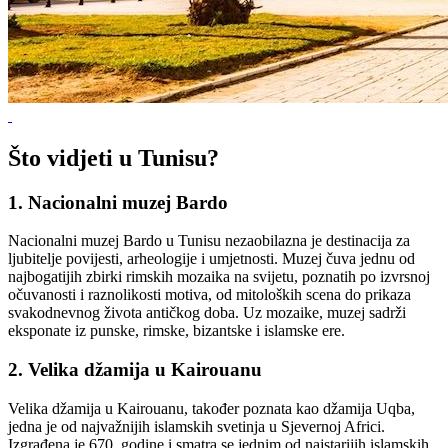
Što vidjeti u Tunisu?
1. Nacionalni muzej Bardo
Nacionalni muzej Bardo u Tunisu nezaobilazna je destinacija za
ljubitelje povijesti, arheologije i umjetnosti. Muzej čuva jednu od
najbogatijih zbirki rimskih mozaika na svijetu, poznatih po izvrsnoj
očuvanosti i raznolikosti motiva, od mitoloških scena do prikaza
svakodnevnog života antičkog doba. Uz mozaike, muzej sadrži
eksponate iz punske, rimske, bizantske i islamske ere.
2. Velika džamija u Kairouanu
Velika džamija u Kairouanu, također poznata kao džamija Uqba,
jedna je od najvažnijih islamskih svetinja u Sjevernoj Africi.
Izgrađena je 670. godine i smatra se jednim od najstarijih islamskih