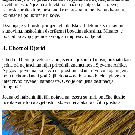
svetih mjesta. Njezina arhitektura snažno je utjecala na razvoj
islamske arhitekture, posebno kroz prostranu molitvenu dvoranu,
kolonade i polukružne lukove.
Džamija je vrhunski primjer aghlabidske arhitekture, s masivnim
stupovima, raskošnim dvorištem i bogatim ukrasima. Minaret je
poznat po svojoj jednostavnoj, ali impresivnoj ljepoti.
3. Chott el Djerid
Chott el Djerid je veliko slano jezero u južnom Tunisu, poznato kao
jedna od najfascinantnijih prirodnih znamenitosti Sjeverne Afrike.
Njegova površina podsjeća na prostranu slanu ravnicu koja mijenja
boju tijekom dana i godišnjih doba – od blistavo bijele i plave do
intenzivno crvene i narančaste. Ovo je omiljena destinacija
fotografa!
Jedna od najzanimljivijih pojava na jezeru su miri, optičke iluzije
uzrokovane loma svjetlosti u slojevima zraka različitih gustoća.