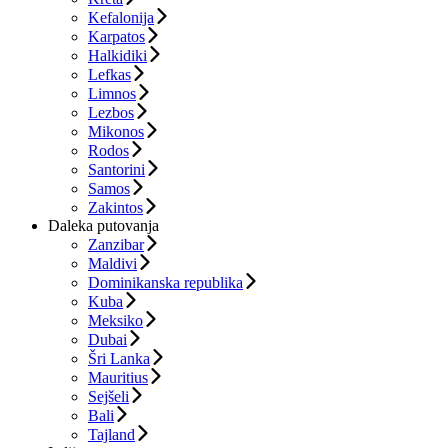
Kefalonija
Karpatos
Halkidiki
Lefkas
Limnos
Lezbos
Mikonos
Rodos
Santorini
Samos
Zakintos
Daleka putovanja
Zanzibar
Maldivi
Dominikanska republika
Kuba
Meksiko
Dubai
Šri Lanka
Mauritius
Sejšeli
Bali
Tajland