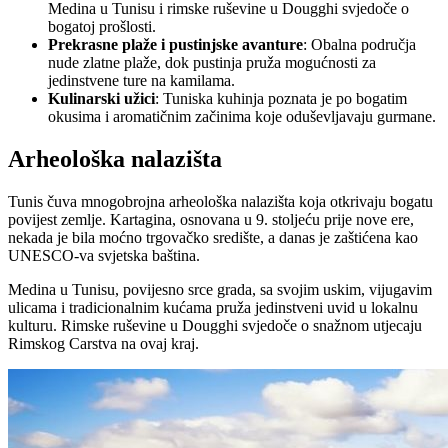
Medina u Tunisu i rimske ruševine u Dougghi svjedoče o
bogatoj prošlosti.
Prekrasne plaže i pustinjske avanture
: Obalna područja
nude zlatne plaže, dok pustinja pruža mogućnosti za
jedinstvene ture na kamilama.
Kulinarski užici
: Tuniska kuhinja poznata je po bogatim
okusima i aromatičnim začinima koje oduševljavaju gurmane.
Arheološka nalazišta
Tunis čuva mnogobrojna arheološka nalazišta koja otkrivaju bogatu
povijest zemlje. Kartagina, osnovana u 9. stoljeću prije nove ere,
nekada je bila moćno trgovačko središte, a danas je zaštićena kao
UNESCO-va svjetska baština.
Medina u Tunisu, povijesno srce grada, sa svojim uskim, vijugavim
ulicama i tradicionalnim kućama pruža jedinstveni uvid u lokalnu
kulturu. Rimske ruševine u Dougghi svjedoče o snažnom utjecaju
Rimskog Carstva na ovaj kraj.