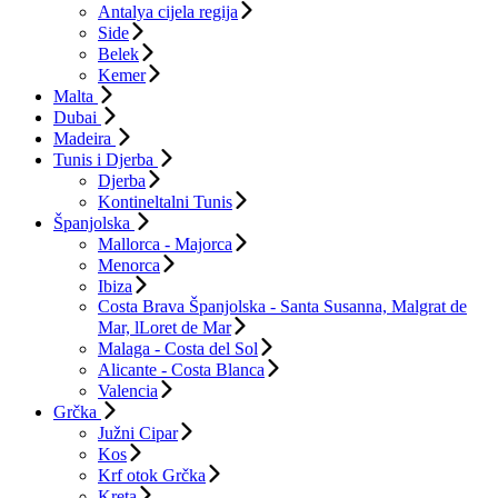
Antalya cijela regija
Side
Belek
Kemer
Malta
Dubai
Madeira
Tunis i Djerba
Djerba
Kontineltalni Tunis
Španjolska
Mallorca - Majorca
Menorca
Ibiza
Costa Brava Španjolska - Santa Susanna, Malgrat de
Mar, lLoret de Mar
Malaga - Costa del Sol
Alicante - Costa Blanca
Valencia
Grčka
Južni Cipar
Kos
Krf otok Grčka
Kreta