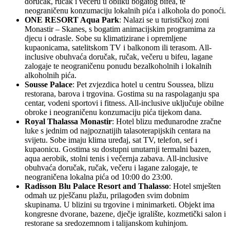
doručak, ručak i večeru u obliku bogatog bifea, te
neograničenu konzumaciju lokalnih pića i alkohola do ponoći.
ONE RESORT Aqua Park
: Nalazi se u turističkoj zoni
Monastir – Skanes, s bogatim animacijskim programima za
djecu i odrasle. Sobe su klimatizirane i opremljene
kupaonicama, satelitskom TV i balkonom ili terasom. All-
inclusive obuhvaća doručak, ručak, večeru u bifeu, lagane
zalogaje te neograničenu ponudu bezalkoholnih i lokalnih
alkoholnih pića.
Sousse Palace
: Pet zvjezdica hotel u centru Soussea, blizu
restorana, barova i trgovina. Gostima su na raspolaganju spa
centar, vodeni sportovi i fitness. All-inclusive uključuje obilne
obroke i neograničenu konzumaciju pića tijekom dana.
Royal Thalassa Monastir
: Hotel blizu međunarodne zračne
luke s jednim od najpoznatijih talasoterapijskih centara na
svijetu. Sobe imaju klima uređaj, sat TV, telefon, sef i
kupaonicu. Gostima su dostupni unutarnji termalni bazen,
aqua aerobik, stolni tenis i večernja zabava. All-inclusive
obuhvaća doručak, ručak, večeru i lagane zalogaje, te
neograničena lokalna pića od 10:00 do 23:00.
Radisson Blu Palace Resort and Thalasso
: Hotel smješten
odmah uz pješčanu plažu, prilagođen svim dobnim
skupinama. U blizini su trgovine i minimarketi. Objekt ima
kongresne dvorane, bazene, dječje igralište, kozmetički salon i
restorane sa sredozemnom i talijanskom kuhinjom.