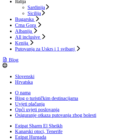
Italija
Sardinija
Sicilija
Bugarska
Crna Gora
Albanija
All inclusive
Kenija
Putovanja za Uskrs i 1 svibanj
Blog
Slovenski
Hrvatska
O nama
Blog o turističkim destinacijama
Uvjeti plačanja
Opći uvjeti poslovanja
Osiguranje otkaza putovanja zbog bolesti
Egipat Sharm El Sheikh
Kanarski otoci, Tenerife
Egipat Hurgada