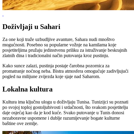
Doživljaji u Sahari
Za one koji traže uzbudljive avanture, Sahara nudi mnoštvo
mogućnosti. Posebno su popularne vožnje na kamilama koje
posjetiteljima pružaju jedinstvenu priliku za istraživanje beskrajnih
zlatnih dina i tradicionalni način putovanja kroz pustinju.
Kako sunce zalazi, pustinja postaje čarobna pozornica za
promatranje noćnog neba. Bistra atmosfera omogućuje zadivljujući
pogled na milijune zvijezda koje sjaje nad Saharom.
Lokalna kultura
Kultura ima ključnu ulogu u doživljaju Tunisa. Tunizijci su poznati
po svojoj toploj gostoljubivosti i srdačnosti, što svakom posjetitelju
daje osjećaj kao da je kod kuće. Svako putovanje u Tunis donosi
nezaboravne uspomene i dublje razumijevanje bogate kulturne
baštine ove zemlje.