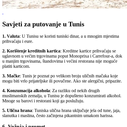
Savjeti za putovanje u Tunis
1. Valuta
: U Tunisu se koristi tuniski dinar, a u mnogim mjestima
prihvaćaju i eure.
2. Korištenje kreditnih kartica
: Kreditne kartice prihvaćaju se
uglavnom u većim trgovinama poput Monoprixa i Carrefour-a, dok
u manjim trgovinama, štandovima i većini restorana nije moguće
platiti karticom.
3. Mačke
: Tunis je poznat po velikom broju uličnih mačaka koje
mogu biti vrlo prijateljske ili povučene. Ako ste alergični, pripazite.
4. Konzumacija alkohola
: Za razliku od nekih drugih
muslimanskih zemalja, u Tunisu je dopušteno konzumirati alkohol.
Mnoge su barovi i restorani koji ga poslužuju.
5. Ulična hrana
: Tuniska ulična hrana uključuje jela od tune, jaja,
slanutka i maslina, često začinjena pikantnim umakom harissa.
6. Vožnja i promet