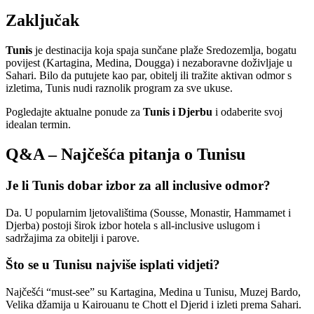
Zaključak
Tunis
je destinacija koja spaja sunčane plaže Sredozemlja, bogatu
povijest (Kartagina, Medina, Dougga) i nezaboravne doživljaje u
Sahari. Bilo da putujete kao par, obitelj ili tražite aktivan odmor s
izletima, Tunis nudi raznolik program za sve ukuse.
Pogledajte aktualne ponude za
Tunis i Djerbu
i odaberite svoj
idealan termin.
Q&A – Najčešća pitanja o Tunisu
Je li Tunis dobar izbor za all inclusive odmor?
Da. U popularnim ljetovalištima (Sousse, Monastir, Hammamet i
Djerba) postoji širok izbor hotela s all-inclusive uslugom i
sadržajima za obitelji i parove.
Što se u Tunisu najviše isplati vidjeti?
Najčešći “must-see” su Kartagina, Medina u Tunisu, Muzej Bardo,
Velika džamija u Kairouanu te Chott el Djerid i izleti prema Sahari.