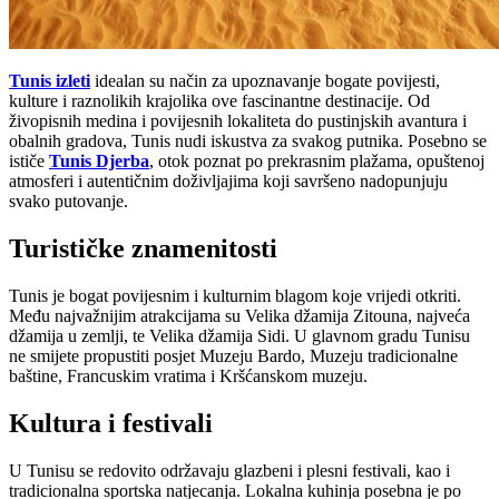
Tunis izleti
idealan su način za upoznavanje bogate povijesti,
kulture i raznolikih krajolika ove fascinantne destinacije. Od
živopisnih medina i povijesnih lokaliteta do pustinjskih avantura i
obalnih gradova, Tunis nudi iskustva za svakog putnika. Posebno se
ističe
Tunis Djerba
, otok poznat po prekrasnim plažama, opuštenoj
atmosferi i autentičnim doživljajima koji savršeno nadopunjuju
svako putovanje.
Turističke znamenitosti
Tunis je bogat povijesnim i kulturnim blagom koje vrijedi otkriti.
Među najvažnijim atrakcijama su Velika džamija Zitouna, najveća
džamija u zemlji, te Velika džamija Sidi. U glavnom gradu Tunisu
ne smijete propustiti posjet Muzeju Bardo, Muzeju tradicionalne
baštine, Francuskim vratima i Kršćanskom muzeju.
Kultura i festivali
U Tunisu se redovito održavaju glazbeni i plesni festivali, kao i
tradicionalna sportska natjecanja. Lokalna kuhinja posebna je po