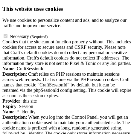
This website uses cookies
We use cookies to personalize content and ads, and to analyze our
traffic and improve our service.
Necessary
(Required)
Cookies that the site cannot function properly without. This includes
cookies for access to secure areas and CSRF security. Please note
that Craft’s default cookies do not collect any personal or sensitive
information. Craft's default cookies do not collect IP addresses. The
information they store is not sent to Pixel & Tonic or any 3rd parties.
Name
: CraftSessionId
Description
: Craft relies on PHP sessions to maintain sessions
across web requests. That is done via the PHP session cookie. Craft
names that cookie “CraftSessionId” by default, but it can be
renamed via the phpSessionId config setting. This cookie will expire
as soon as the session expires.
Provider
: this site
Expiry
: Session
Name
: *_identity
Description
: When you log into the Control Panel, you will get an
authentication cookie used to maintain your authenticated state. The
cookie name is prefixed with a long, randomly generated string,
followed by _identity. The cookie only stores information necessary