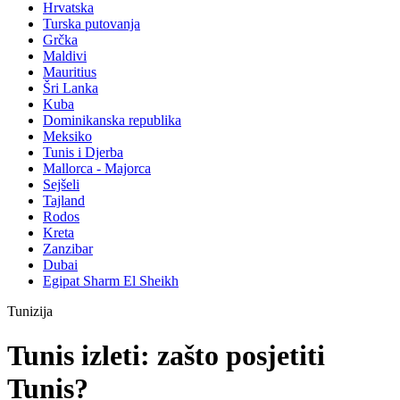
Hrvatska
Turska putovanja
Grčka
Maldivi
Mauritius
Šri Lanka
Kuba
Dominikanska republika
Meksiko
Tunis i Djerba
Mallorca - Majorca
Sejšeli
Tajland
Rodos
Kreta
Zanzibar
Dubai
Egipat Sharm El Sheikh
Tunizija
Tunis izleti: zašto posjetiti
Tunis?