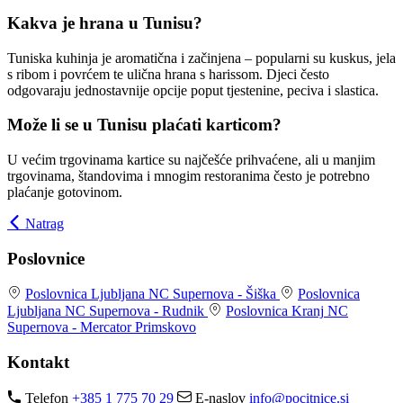
Kakva je hrana u Tunisu?
Tuniska kuhinja je aromatična i začinjena – popularni su kuskus, jela
s ribom i povrćem te ulična hrana s harissom. Djeci često
odgovaraju jednostavnije opcije poput tjestenine, peciva i slastica.
Može li se u Tunisu plaćati karticom?
U većim trgovinama kartice su najčešće prihvaćene, ali u manjim
trgovinama, štandovima i mnogim restoranima često je potrebno
plaćanje gotovinom.
Natrag
Poslovnice
Poslovnica Ljubljana
NC Supernova - Šiška
Poslovnica
Ljubljana
NC Supernova - Rudnik
Poslovnica Kranj
NC
Supernova - Mercator Primskovo
Kontakt
Telefon
+385 1 775 70 29
E-naslov
info@pocitnice.si