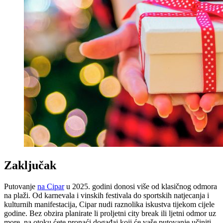
Zaključak
Putovanje
na Cipar
u 2025. godini donosi više od klasičnog odmora
na plaži. Od karnevala i vinskih festivala do sportskih natjecanja i
kulturnih manifestacija, Cipar nudi raznolika iskustva tijekom cijele
godine. Bez obzira planirate li proljetni city break ili ljetni odmor uz
more, na otoku ćete pronaći događaj koji će vaše putovanje učiniti