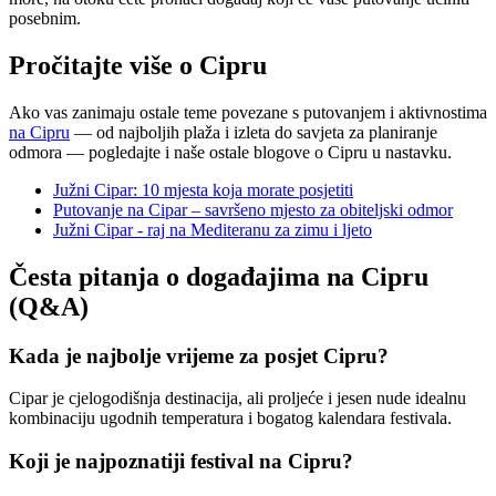
posebnim.
Pročitajte više o Cipru
Ako vas zanimaju ostale teme povezane s putovanjem i aktivnostima
na Cipru
— od najboljih plaža i izleta do savjeta za planiranje
odmora — pogledajte i naše ostale blogove o Cipru u nastavku.
Južni Cipar: 10 mjesta koja morate posjetiti
Putovanje na Cipar – savršeno mjesto za obiteljski odmor
Južni Cipar - raj na Mediteranu za zimu i ljeto
Česta pitanja o događajima na Cipru
(Q&A)
Kada je najbolje vrijeme za posjet Cipru?
Cipar je cjelogodišnja destinacija, ali proljeće i jesen nude idealnu
kombinaciju ugodnih temperatura i bogatog kalendara festivala.
Koji je najpoznatiji festival na Cipru?