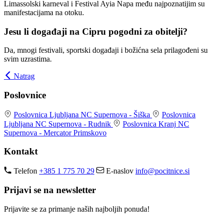
Limassolski karneval i Festival Ayia Napa među najpoznatijim su
manifestacijama na otoku.
Jesu li događaji na Cipru pogodni za obitelji?
Da, mnogi festivali, sportski događaji i božićna sela prilagođeni su
svim uzrastima.
Natrag
Poslovnice
Poslovnica Ljubljana
NC Supernova - Šiška
Poslovnica
Ljubljana
NC Supernova - Rudnik
Poslovnica Kranj
NC
Supernova - Mercator Primskovo
Kontakt
Telefon
+385 1 775 70 29
E-naslov
info@pocitnice.si
Prijavi se na newsletter
Prijavite se za primanje naših najboljih ponuda!