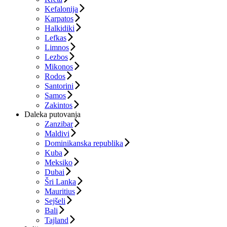
Kefalonija
Karpatos
Halkidiki
Lefkas
Limnos
Lezbos
Mikonos
Rodos
Santorini
Samos
Zakintos
Daleka putovanja
Zanzibar
Maldivi
Dominikanska republika
Kuba
Meksiko
Dubai
Šri Lanka
Mauritius
Sejšeli
Bali
Tajland