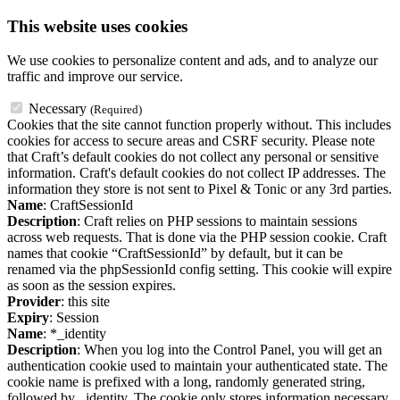
This website uses cookies
We use cookies to personalize content and ads, and to analyze our
traffic and improve our service.
Necessary
(Required)
Cookies that the site cannot function properly without. This includes
cookies for access to secure areas and CSRF security. Please note
that Craft’s default cookies do not collect any personal or sensitive
information. Craft's default cookies do not collect IP addresses. The
information they store is not sent to Pixel & Tonic or any 3rd parties.
Name
: CraftSessionId
Description
: Craft relies on PHP sessions to maintain sessions
across web requests. That is done via the PHP session cookie. Craft
names that cookie “CraftSessionId” by default, but it can be
renamed via the phpSessionId config setting. This cookie will expire
as soon as the session expires.
Provider
: this site
Expiry
: Session
Name
: *_identity
Description
: When you log into the Control Panel, you will get an
authentication cookie used to maintain your authenticated state. The
cookie name is prefixed with a long, randomly generated string,
followed by _identity. The cookie only stores information necessary