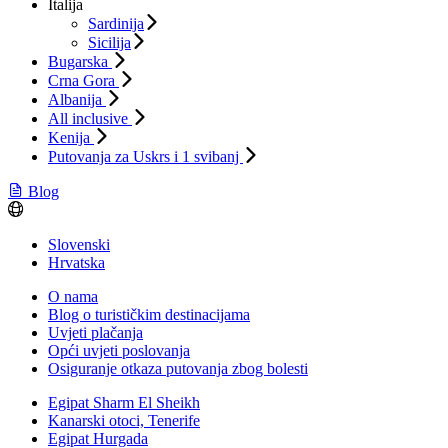
Italija
Sardinija
Sicilija
Bugarska
Crna Gora
Albanija
All inclusive
Kenija
Putovanja za Uskrs i 1 svibanj
Blog
Slovenski
Hrvatska
O nama
Blog o turističkim destinacijama
Uvjeti plačanja
Opći uvjeti poslovanja
Osiguranje otkaza putovanja zbog bolesti
Egipat Sharm El Sheikh
Kanarski otoci, Tenerife
Egipat Hurgada