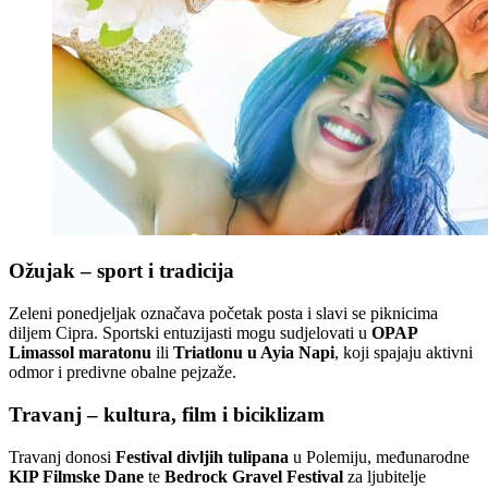
Ožujak – sport i tradicija
Zeleni ponedjeljak označava početak posta i slavi se piknicima
diljem Cipra. Sportski entuzijasti mogu sudjelovati u
OPAP
Limassol maratonu
ili
Triatlonu u Ayia Napi
, koji spajaju aktivni
odmor i predivne obalne pejzaže.
Travanj – kultura, film i biciklizam
Travanj donosi
Festival divljih tulipana
u Polemiju, međunarodne
KIP Filmske Dane
te
Bedrock Gravel Festival
za ljubitelje