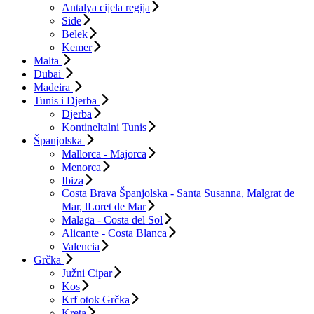
Antalya cijela regija
Side
Belek
Kemer
Malta
Dubai
Madeira
Tunis i Djerba
Djerba
Kontineltalni Tunis
Španjolska
Mallorca - Majorca
Menorca
Ibiza
Costa Brava Španjolska - Santa Susanna, Malgrat de
Mar, lLoret de Mar
Malaga - Costa del Sol
Alicante - Costa Blanca
Valencia
Grčka
Južni Cipar
Kos
Krf otok Grčka
Kreta