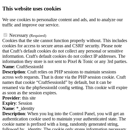
This website uses cookies
We use cookies to personalize content and ads, and to analyze our
traffic and improve our service.
Necessary
(Required)
Cookies that the site cannot function properly without. This includes
cookies for access to secure areas and CSRF security. Please note
that Craft’s default cookies do not collect any personal or sensitive
information. Craft's default cookies do not collect IP addresses. The
information they store is not sent to Pixel & Tonic or any 3rd parties.
Name
: CraftSessionId
Description
: Craft relies on PHP sessions to maintain sessions
across web requests. That is done via the PHP session cookie. Craft
names that cookie “CraftSessionId” by default, but it can be
renamed via the phpSessionId config setting. This cookie will expire
as soon as the session expires.
Provider
: this site
Expiry
: Session
Name
: *_identity
Description
: When you log into the Control Panel, you will get an
authentication cookie used to maintain your authenticated state. The
cookie name is prefixed with a long, randomly generated string,
followed by _identity. The cookie only stores information necessary