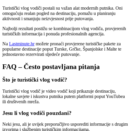
Turistički vlog vodiči postali su važan alat modernih putnika. Oni
omogućuju realan pogled na destinaciju, pomažu u planiranju
aktivnosti i smanjuju neizvjesnost prije putovanja.
Najbolji rezultati postižu se kombinacijom vlog vodiča, provjerenih
turističkih informacija i ponuda profesionalnih agencija.
Na
Lastminute.hr
možete pronaći provjerene turističke pakete za
popularne destinacije poput Turske, Grčke, Španjolske i Malte te
jednostavno rezervirati sljedeće putovanje.
FAQ – Često postavljana pitanja
Što je turistički vlog vodič?
Turistički vlog vodič je video vodič koji prikazuje destinaciju,
lokalne savjete i iskustva putnika putem platformi poput YouTubea
ili društvenih mreža.
Jesu li vlog vodiči pouzdani?
Neki jesu, ali je uvijek preporučljivo usporediti informacije s drugim
izvorima i službenim turističkim informacijama.