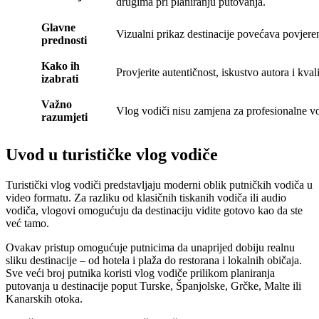
drugima pri planiranju putovanja.
Glavne
Vizualni prikaz destinacije povećava povjerenj
prednosti
Kako ih
Provjerite autentičnost, iskustvo autora i kvali
izabrati
Važno
Vlog vodiči nisu zamjena za profesionalne vo
razumjeti
Uvod u turističke vlog vodiče
Turistički vlog vodiči predstavljaju moderni oblik putničkih vodiča u
video formatu. Za razliku od klasičnih tiskanih vodiča ili audio
vodiča, vlogovi omogućuju da destinaciju vidite gotovo kao da ste
već tamo.
Ovakav pristup omogućuje putnicima da unaprijed dobiju realnu
sliku destinacije – od hotela i plaža do restorana i lokalnih običaja.
Sve veći broj putnika koristi vlog vodiče prilikom planiranja
putovanja u destinacije poput Turske, Španjolske, Grčke, Malte ili
Kanarskih otoka.