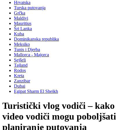
Hrvatska
Turska putovanja
Grčka
Maldivi
Mauritius
Šri Lanka
Kuba
Dominikanska republika
Meksiko
Tunis i Djerba
Mallorca - Majorca
Sejšeli
Tajland
Rodos
Kreta
Zanzibar
Dubai
Egipat Sharm El Sheikh
Turistički vlog vodiči – kako
video vodiči mogu poboljšati
planiranje putovanja