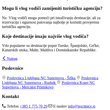
Mogu li vlog vodiči zamijeniti turističku agenciju?
Ne. Vlog vodiči mogu pomoći pri istraživanju destinacije, ali za
rezervaciju i sigurnost putovanja najbolje je koristiti provjerenu
turističku agenciju.
Koje destinacije imaju najviše vlog vodiča?
Vrlo popularne su destinacije poput Turske, Španjolske, Grčke,
Kanarskih otoka, Malte, Maldiva i Dominikanske Republike.
Natrag
Poslovnice
Poslovnica Ljubljana
NC Supernova - Šiška
Poslovnica
Ljubljana
NC Supernova - Rudnik
Poslovnica Kranj
NC
Supernova - Mercator Primskovo
Kontakt
Telefon
+385 1 775 70 29
E-naslov
info@pocitnice.si