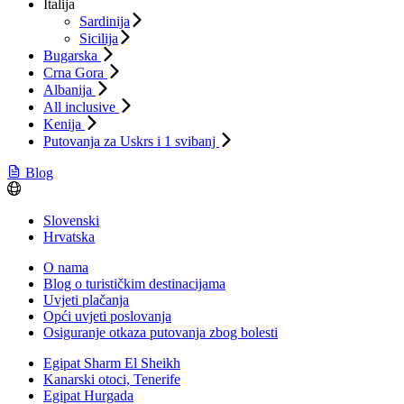
Italija
Sardinija
Sicilija
Bugarska
Crna Gora
Albanija
All inclusive
Kenija
Putovanja za Uskrs i 1 svibanj
Blog
Slovenski
Hrvatska
O nama
Blog o turističkim destinacijama
Uvjeti plačanja
Opći uvjeti poslovanja
Osiguranje otkaza putovanja zbog bolesti
Egipat Sharm El Sheikh
Kanarski otoci, Tenerife
Egipat Hurgada