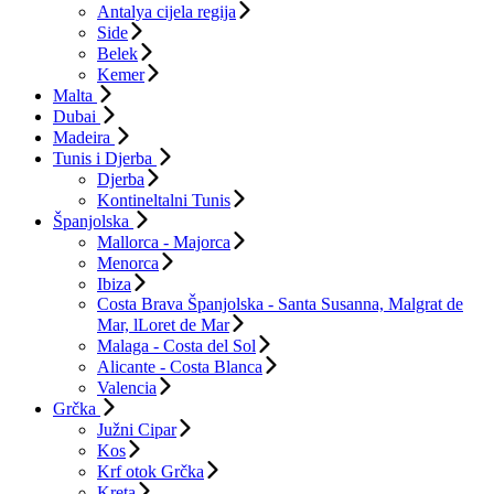
Antalya cijela regija
Side
Belek
Kemer
Malta
Dubai
Madeira
Tunis i Djerba
Djerba
Kontineltalni Tunis
Španjolska
Mallorca - Majorca
Menorca
Ibiza
Costa Brava Španjolska - Santa Susanna, Malgrat de
Mar, lLoret de Mar
Malaga - Costa del Sol
Alicante - Costa Blanca
Valencia
Grčka
Južni Cipar
Kos
Krf otok Grčka
Kreta