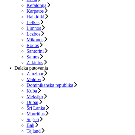
Kefalonija
Karpatos
Halkidiki
Lefkas
Limnos
Lezbos
Mikonos
Rodos
Santorini
Samos
Zakintos
Daleka putovanja
Zanzibar
Maldivi
Dominikanska republika
Kuba
Meksiko
Dubai
Šri Lanka
Mauritius
Sejšeli
Bali
Tajland