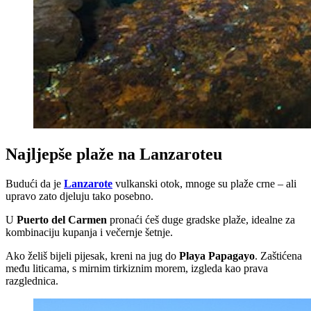
Najljepše plaže na Lanzaroteu
Budući da je
Lanzarote
vulkanski otok, mnoge su plaže crne – ali
upravo zato djeluju tako posebno.
U
Puerto del Carmen
pronaći ćeš duge gradske plaže, idealne za
kombinaciju kupanja i večernje šetnje.
Ako želiš bijeli pijesak, kreni na jug do
Playa Papagayo
. Zaštićena
među liticama, s mirnim tirkiznim morem, izgleda kao prava
razglednica.