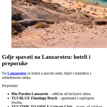
Gdje spavati na Lanzaroteu: hoteli i
preporuke
Na
Lanzaroteu
su hoteli u pravilu niski, bijeli i usklađeni s
arhitekturom otoka.
Preporuke:
Riu Paraiso Lanzarote
– odličan all inclusive izbor,
TUI BLUE Flamingo Beach
– apartmani s osjećajem
resorta,
TUI TIME TO SMILE Guinate Club
– manji, ali udoban