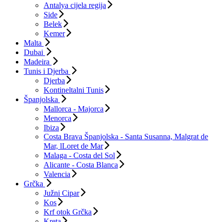
Antalya cijela regija
Side
Belek
Kemer
Malta
Dubai
Madeira
Tunis i Djerba
Djerba
Kontineltalni Tunis
Španjolska
Mallorca - Majorca
Menorca
Ibiza
Costa Brava Španjolska - Santa Susanna, Malgrat de
Mar, lLoret de Mar
Malaga - Costa del Sol
Alicante - Costa Blanca
Valencia
Grčka
Južni Cipar
Kos
Krf otok Grčka
Kreta