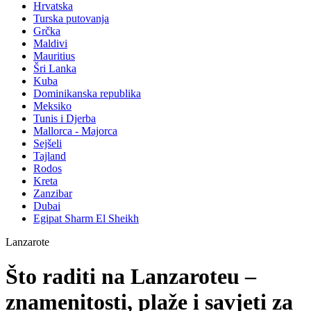
Hrvatska
Turska putovanja
Grčka
Maldivi
Mauritius
Šri Lanka
Kuba
Dominikanska republika
Meksiko
Tunis i Djerba
Mallorca - Majorca
Sejšeli
Tajland
Rodos
Kreta
Zanzibar
Dubai
Egipat Sharm El Sheikh
Lanzarote
Što raditi na Lanzaroteu –
znamenitosti, plaže i savjeti za