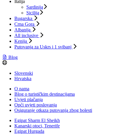
Italija
Sardinija
Sicilija
Bugarska
Crna Gora
Albanija
All inclusive
Kenija
Putovanja za Uskrs i 1 svibanj
Blog
Slovenski
Hrvatska
O nama
Blog o turističkim destinacijama
Uvjeti plačanja
Opći uvjeti poslovanja
Osiguranje otkaza putovanja zbog bolesti
Egipat Sharm El Sheikh
Kanarski otoci, Tenerife
Egipat Hurgada