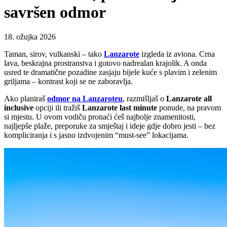
savršen odmor
18. ožujka 2026
Taman, sirov, vulkanski – tako
Lanzarote
izgleda iz aviona. Crna
lava, beskrajna prostranstva i gotovo nadrealan krajolik. A onda
usred te dramatične pozadine zasjaju bijele kuće s plavim i zelenim
griljama – kontrast koji se ne zaboravlja.
Ako planiraš
odmor na Lanzaroteu
, razmišljaš o
Lanzarote all
inclusive
opciji ili tražiš
Lanzarote last minute
ponude, na pravom
si mjestu. U ovom vodiču pronaći ćeš najbolje znamenitosti,
najljepše plaže, preporuke za smještaj i ideje gdje dobro jesti – bez
kompliciranja i s jasno izdvojenim “must-see” lokacijama.