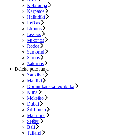
Kefalonija
Karpatos
Halkidiki
Lefkas
Limnos
Lezbos
Mikonos
Rodos
Santorini
Samos
Zakintos
Daleka putovanja
Zanzibar
Maldivi
Dominikanska republika
Kuba
Meksiko
Dubai
Šri Lanka
Mauritius
Sejšeli
Bali
Tajland