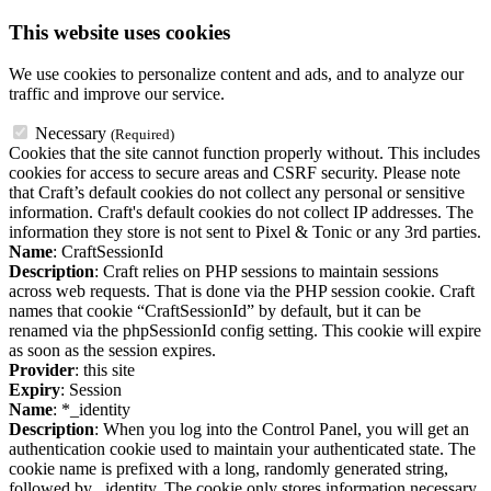
This website uses cookies
We use cookies to personalize content and ads, and to analyze our
traffic and improve our service.
Necessary
(Required)
Cookies that the site cannot function properly without. This includes
cookies for access to secure areas and CSRF security. Please note
that Craft’s default cookies do not collect any personal or sensitive
information. Craft's default cookies do not collect IP addresses. The
information they store is not sent to Pixel & Tonic or any 3rd parties.
Name
: CraftSessionId
Description
: Craft relies on PHP sessions to maintain sessions
across web requests. That is done via the PHP session cookie. Craft
names that cookie “CraftSessionId” by default, but it can be
renamed via the phpSessionId config setting. This cookie will expire
as soon as the session expires.
Provider
: this site
Expiry
: Session
Name
: *_identity
Description
: When you log into the Control Panel, you will get an
authentication cookie used to maintain your authenticated state. The
cookie name is prefixed with a long, randomly generated string,
followed by _identity. The cookie only stores information necessary