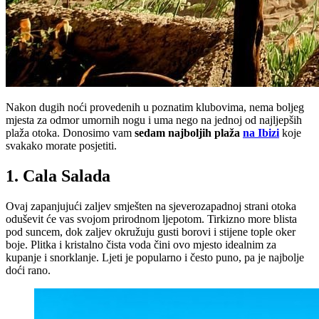
Nakon dugih noći provedenih u poznatim klubovima, nema boljeg
mjesta za odmor umornih nogu i uma nego na jednoj od najljepših
plaža otoka. Donosimo vam
sedam najboljih plaža
na Ibizi
koje
svakako morate posjetiti.
1. Cala Salada
Ovaj zapanjujući zaljev smješten na sjeverozapadnoj strani otoka
oduševit će vas svojom prirodnom ljepotom. Tirkizno more blista
pod suncem, dok zaljev okružuju gusti borovi i stijene tople oker
boje. Plitka i kristalno čista voda čini ovo mjesto idealnim za
kupanje i snorklanje. Ljeti je popularno i često puno, pa je najbolje
doći rano.