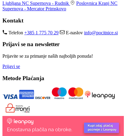
Ljubljana
NC Supernova - Rudnik
Poslovnica Kranj
NC
Supernova - Mercator Primskovo
Kontakt
Telefon
+385 1 775 70 29
E-naslov
info@pocitnice.si
Prijavi se na newsletter
Prijavite se za primanje naših najboljih ponuda!
Prijavi se
Metode Plaćanja