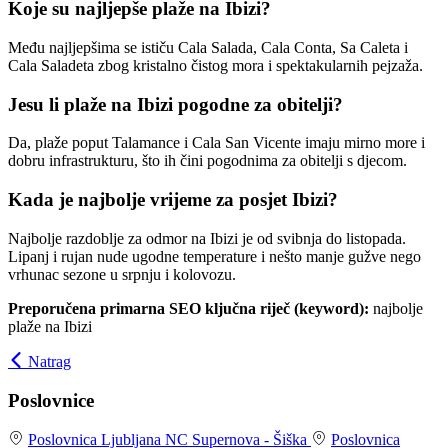
Koje su najljepše plaže na Ibizi?
Među najljepšima se ističu Cala Salada, Cala Conta, Sa Caleta i
Cala Saladeta zbog kristalno čistog mora i spektakularnih pejzaža.
Jesu li plaže na Ibizi pogodne za obitelji?
Da, plaže poput Talamance i Cala San Vicente imaju mirno more i
dobru infrastrukturu, što ih čini pogodnima za obitelji s djecom.
Kada je najbolje vrijeme za posjet Ibizi?
Najbolje razdoblje za odmor na Ibizi je od svibnja do listopada.
Lipanj i rujan nude ugodne temperature i nešto manje gužve nego
vrhunac sezone u srpnju i kolovozu.
Preporučena primarna SEO ključna riječ (keyword):
najbolje
plaže na Ibizi
Natrag
Poslovnice
Poslovnica Ljubljana
NC Supernova - Šiška
Poslovnica