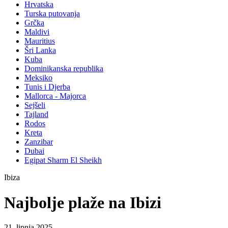
Hrvatska
Turska putovanja
Grčka
Maldivi
Mauritius
Šri Lanka
Kuba
Dominikanska republika
Meksiko
Tunis i Djerba
Mallorca - Majorca
Sejšeli
Tajland
Rodos
Kreta
Zanzibar
Dubai
Egipat Sharm El Sheikh
Ibiza
Najbolje plaže na Ibizi
21. lipnja 2025