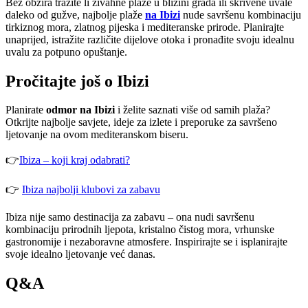
Bez obzira tražite li živahne plaže u blizini grada ili skrivene uvale
daleko od gužve, najbolje plaže
na Ibizi
nude savršenu kombinaciju
tirkiznog mora, zlatnog pijeska i mediteranske prirode. Planirajte
unaprijed, istražite različite dijelove otoka i pronađite svoju idealnu
uvalu za potpuno opuštanje.
Pročitajte još o Ibizi
Planirate
odmor na Ibizi
i želite saznati više od samih plaža?
Otkrijte najbolje savjete, ideje za izlete i preporuke za savršeno
ljetovanje na ovom mediteranskom biseru.
👉
Ibiza – koji kraj odabrati?
👉
Ibiza najbolji klubovi za zabavu
Ibiza nije samo destinacija za zabavu – ona nudi savršenu
kombinaciju prirodnih ljepota, kristalno čistog mora, vrhunske
gastronomije i nezaboravne atmosfere. Inspirirajte se i isplanirajte
svoje idealno ljetovanje već danas.
Q&A