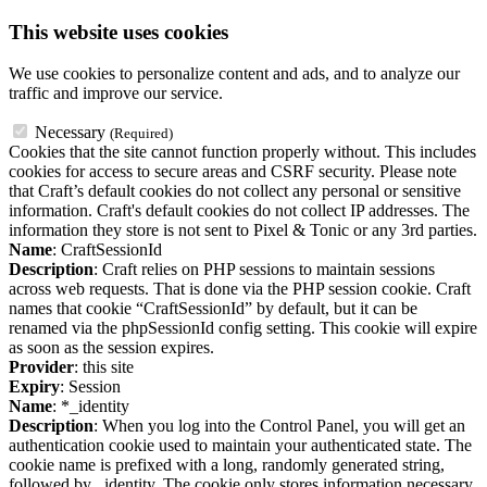
This website uses cookies
We use cookies to personalize content and ads, and to analyze our
traffic and improve our service.
Necessary
(Required)
Cookies that the site cannot function properly without. This includes
cookies for access to secure areas and CSRF security. Please note
that Craft’s default cookies do not collect any personal or sensitive
information. Craft's default cookies do not collect IP addresses. The
information they store is not sent to Pixel & Tonic or any 3rd parties.
Name
: CraftSessionId
Description
: Craft relies on PHP sessions to maintain sessions
across web requests. That is done via the PHP session cookie. Craft
names that cookie “CraftSessionId” by default, but it can be
renamed via the phpSessionId config setting. This cookie will expire
as soon as the session expires.
Provider
: this site
Expiry
: Session
Name
: *_identity
Description
: When you log into the Control Panel, you will get an
authentication cookie used to maintain your authenticated state. The
cookie name is prefixed with a long, randomly generated string,
followed by _identity. The cookie only stores information necessary