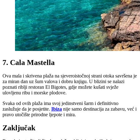
7. Cala Mastella
Ova mala i skrivena plaža na sjeveroistočnoj strani otoka savršena je
za miran dan uz šum valova i dobru knjigu. U blizini se nalazi
poznati riblji restoran El Bigotes, gdje možete kušati svježe
ulovljenu ribu i morske plodove.
Svaka od ovih plaža ima svoj jedinstveni šarm i definitivno
zaslužuje da je posjetite.
Ibiza
nije samo destinacija za zabavu, već i
pravo utočište prirodne ljepote i mira.
Zaključak