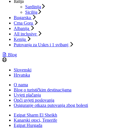
Italija
Sardinija
Sicilija
Bugarska
Crna Gora
Albanija
All inclusive
Kenija
Putovanja za Uskrs i 1 svibanj
Blog
Slovenski
Hrvatska
O nama
Blog o turističkim destinacijama
Uvjeti plačanja
Opći uvjeti poslovanja
Osiguranje otkaza putovanja zbog bolesti
Egipat Sharm El Sheikh
Kanarski otoci, Tenerife
Egipat Hurgada