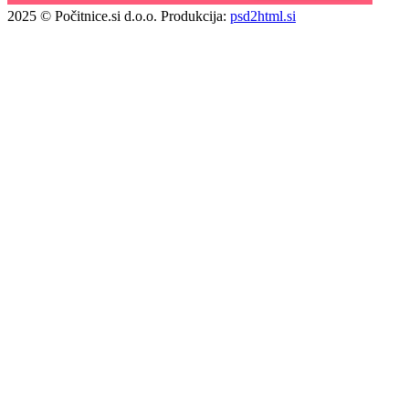
2025 © Počitnice.si d.o.o.
Produkcija:
psd2html.si