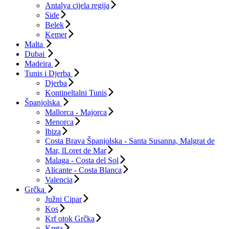
Antalya cijela regija
Side
Belek
Kemer
Malta
Dubai
Madeira
Tunis i Djerba
Djerba
Kontineltalni Tunis
Španjolska
Mallorca - Majorca
Menorca
Ibiza
Costa Brava Španjolska - Santa Susanna, Malgrat de
Mar, lLoret de Mar
Malaga - Costa del Sol
Alicante - Costa Blanca
Valencia
Grčka
Južni Cipar
Kos
Krf otok Grčka
Kreta