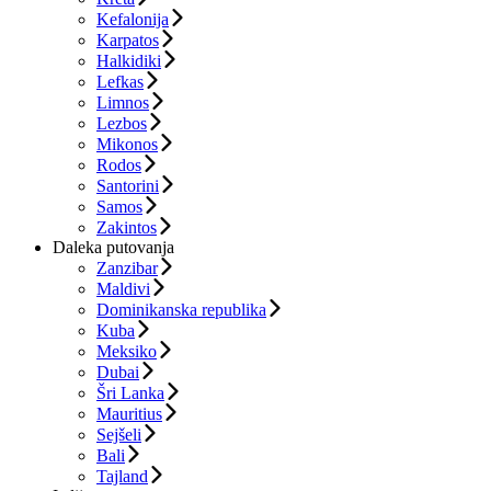
Kefalonija
Karpatos
Halkidiki
Lefkas
Limnos
Lezbos
Mikonos
Rodos
Santorini
Samos
Zakintos
Daleka putovanja
Zanzibar
Maldivi
Dominikanska republika
Kuba
Meksiko
Dubai
Šri Lanka
Mauritius
Sejšeli
Bali
Tajland