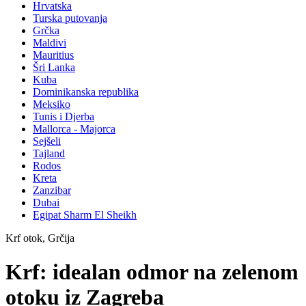
Hrvatska
Turska putovanja
Grčka
Maldivi
Mauritius
Šri Lanka
Kuba
Dominikanska republika
Meksiko
Tunis i Djerba
Mallorca - Majorca
Sejšeli
Tajland
Rodos
Kreta
Zanzibar
Dubai
Egipat Sharm El Sheikh
Krf otok, Grčija
Krf: idealan odmor na zelenom
otoku iz Zagreba