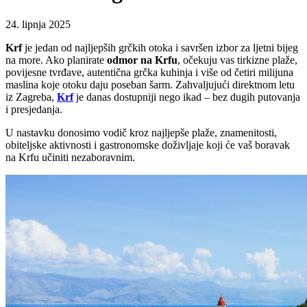
24. lipnja 2025
Krf
je jedan od najljepših grčkih otoka i savršen izbor za ljetni bijeg
na more. Ako planirate
odmor na Krfu
, očekuju vas tirkizne plaže,
povijesne tvrđave, autentična grčka kuhinja i više od četiri milijuna
maslina koje otoku daju poseban šarm. Zahvaljujući direktnom letu
iz Zagreba,
Krf
je danas dostupniji nego ikad – bez dugih putovanja
i presjedanja.
U nastavku donosimo vodič kroz najljepše plaže, znamenitosti,
obiteljske aktivnosti i gastronomske doživljaje koji će vaš boravak
na Krfu učiniti nezaboravnim.