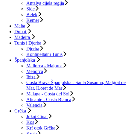
Antalya cijela regija
Side
Belek
Kemer
Malta
Dubai
Madeira
Tunis i Djerba
Djerba
Kontineltalni Tunis
Španjolska
Mallorca - Majorca
Menorca
Ibiza
Costa Brava Španjolska - Santa Susanna, Malgrat de
Mar, lLoret de Mar
Malaga - Costa del Sol
Alicante - Costa Blanca
Valencia
Grčka
Južni Cipar
Kos
Krf otok Grčka
Kreta