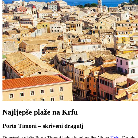
Najljepše plaže na Krfu
Porto Timoni – skriveni dragulj
Dvostruka plaža Porto Timoni jedna je od najljepših na
Krfu
. Do nje