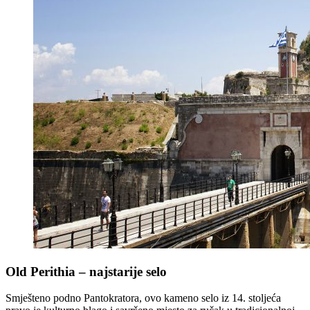
Old Perithia – najstarije selo
Smješteno podno Pantokratora, ovo kameno selo iz 14. stoljeća