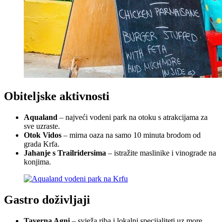
Obiteljske aktivnosti
Aqualand
– najveći vodeni park na otoku s atrakcijama za
sve uzraste.
Otok Vidos
– mirna oaza na samo 10 minuta brodom od
grada Krfa.
Jahanje s Trailridersima
– istražite maslinike i vinograde na
konjima.
Gastro doživljaji
Taverna Agni
– svježa riba i lokalni specijaliteti uz more.