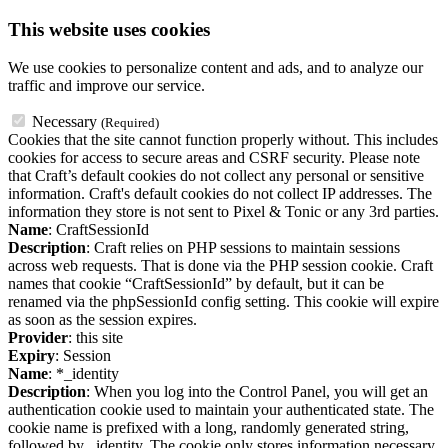
This website uses cookies
We use cookies to personalize content and ads, and to analyze our
traffic and improve our service.
Necessary
(Required)
Cookies that the site cannot function properly without. This includes
cookies for access to secure areas and CSRF security. Please note
that Craft’s default cookies do not collect any personal or sensitive
information. Craft's default cookies do not collect IP addresses. The
information they store is not sent to Pixel & Tonic or any 3rd parties.
Name
: CraftSessionId
Description
: Craft relies on PHP sessions to maintain sessions
across web requests. That is done via the PHP session cookie. Craft
names that cookie “CraftSessionId” by default, but it can be
renamed via the phpSessionId config setting. This cookie will expire
as soon as the session expires.
Provider
: this site
Expiry
: Session
Name
: *_identity
Description
: When you log into the Control Panel, you will get an
authentication cookie used to maintain your authenticated state. The
cookie name is prefixed with a long, randomly generated string,
followed by _identity. The cookie only stores information necessary