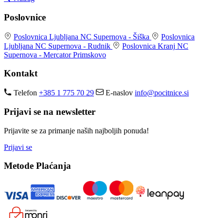
Poslovnice
Poslovnica Ljubljana
NC Supernova - Šiška
Poslovnica
Ljubljana
NC Supernova - Rudnik
Poslovnica Kranj
NC
Supernova - Mercator Primskovo
Kontakt
Telefon
+385 1 775 70 29
E-naslov
info@pocitnice.si
Prijavi se na newsletter
Prijavite se za primanje naših najboljih ponuda!
Prijavi se
Metode Plaćanja