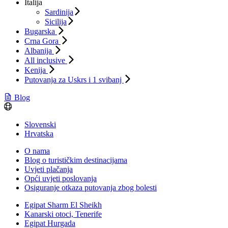
Italija
Sardinija
Sicilija
Bugarska
Crna Gora
Albanija
All inclusive
Kenija
Putovanja za Uskrs i 1 svibanj
Blog
Slovenski
Hrvatska
O nama
Blog o turističkim destinacijama
Uvjeti plačanja
Opći uvjeti poslovanja
Osiguranje otkaza putovanja zbog bolesti
Egipat Sharm El Sheikh
Kanarski otoci, Tenerife
Egipat Hurgada