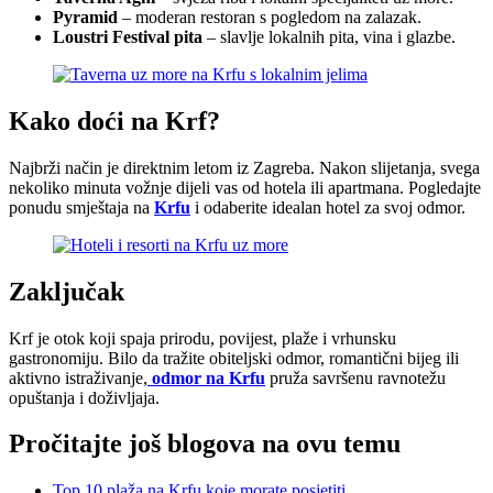
Pyramid
– moderan restoran s pogledom na zalazak.
Loustri Festival pita
– slavlje lokalnih pita, vina i glazbe.
Kako doći na Krf?
Najbrži način je direktnim letom iz Zagreba. Nakon slijetanja, svega
nekoliko minuta vožnje dijeli vas od hotela ili apartmana. Pogledajte
ponudu smještaja na
Krfu
i odaberite idealan hotel za svoj odmor.
Zaključak
Krf je otok koji spaja prirodu, povijest, plaže i vrhunsku
gastronomiju. Bilo da tražite obiteljski odmor, romantični bijeg ili
aktivno istraživanje,
odmor na Krfu
pruža savršenu ravnotežu
opuštanja i doživljaja.
Pročitajte još blogova na ovu temu
Top 10 plaža na Krfu koje morate posjetiti