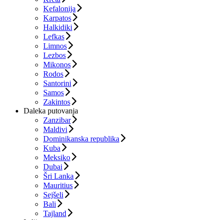
Kefalonija
Karpatos
Halkidiki
Lefkas
Limnos
Lezbos
Mikonos
Rodos
Santorini
Samos
Zakintos
Daleka putovanja
Zanzibar
Maldivi
Dominikanska republika
Kuba
Meksiko
Dubai
Šri Lanka
Mauritius
Sejšeli
Bali
Tajland