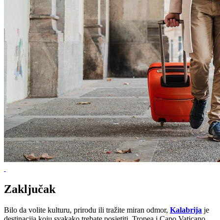
Zaključak
Bilo da volite kulturu, prirodu ili tražite miran odmor,
Kalabrija
je
destinacija koju svakako trebate posjetiti. Tropea i Capo Vaticano