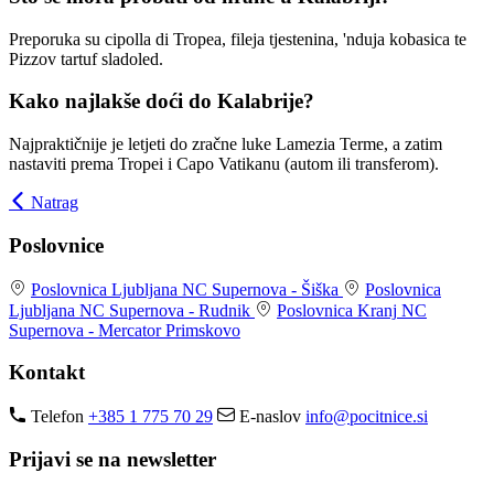
Preporuka su cipolla di Tropea, fileja tjestenina, 'nduja kobasica te
Pizzov tartuf sladoled.
Kako najlakše doći do Kalabrije?
Najpraktičnije je letjeti do zračne luke Lamezia Terme, a zatim
nastaviti prema Tropei i Capo Vatikanu (autom ili transferom).
Natrag
Poslovnice
Poslovnica Ljubljana
NC Supernova - Šiška
Poslovnica
Ljubljana
NC Supernova - Rudnik
Poslovnica Kranj
NC
Supernova - Mercator Primskovo
Kontakt
Telefon
+385 1 775 70 29
E-naslov
info@pocitnice.si
Prijavi se na newsletter