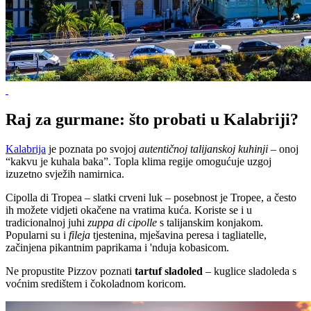
Raj za gurmane: što probati u Kalabriji?
Kalabrija
je poznata po svojoj
autentičnoj talijanskoj kuhinji
– onoj
“kakvu je kuhala baka”. Topla klima regije omogućuje uzgoj
izuzetno svježih namirnica.
Cipolla di Tropea – slatki crveni luk – posebnost je Tropee, a često
ih možete vidjeti okačene na vratima kuća. Koriste se i u
tradicionalnoj juhi
zuppa di cipolle
s talijanskim konjakom.
Popularni su i
fileja
tjestenina, mješavina peresa i tagliatelle,
začinjena pikantnim paprikama i 'nduja kobasicom.
Ne propustite Pizzov poznati
tartuf sladoled
– kuglice sladoleda s
voćnim središtem i čokoladnom koricom.