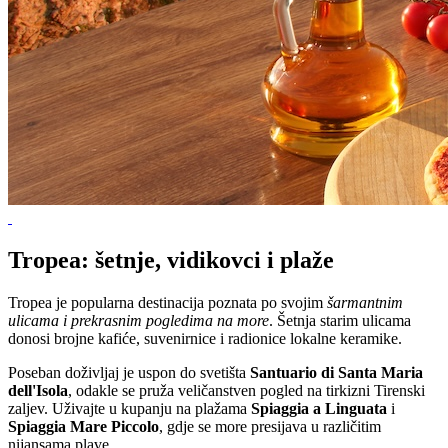
Tropea: šetnje, vidikovci i plaže
Tropea je popularna destinacija poznata po svojim
šarmantnim
ulicama i prekrasnim pogledima na more
. Šetnja starim ulicama
donosi brojne kafiće, suvenirnice i radionice lokalne keramike.
Poseban doživljaj je uspon do svetišta
Santuario di Santa Maria
dell'Isola
, odakle se pruža veličanstven pogled na tirkizni Tirenski
zaljev. Uživajte u kupanju na plažama
Spiaggia a Linguata
i
Spiaggia Mare Piccolo
, gdje se more presijava u različitim
nijansama plave.