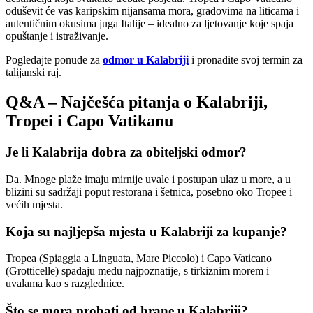
oduševit će vas karipskim nijansama mora, gradovima na liticama i
autentičnim okusima juga Italije – idealno za ljetovanje koje spaja
opuštanje i istraživanje.
Pogledajte ponude za
odmor u Kalabriji
i pronađite svoj termin za
talijanski raj.
Q&A – Najčešća pitanja o Kalabriji,
Tropei i Capo Vatikanu
Je li Kalabrija dobra za obiteljski odmor?
Da. Mnoge plaže imaju mirnije uvale i postupan ulaz u more, a u
blizini su sadržaji poput restorana i šetnica, posebno oko Tropee i
većih mjesta.
Koja su najljepša mjesta u Kalabriji za kupanje?
Tropea (Spiaggia a Linguata, Mare Piccolo) i Capo Vaticano
(Grotticelle) spadaju među najpoznatije, s tirkiznim morem i
uvalama kao s razglednice.
Što se mora probati od hrane u Kalabriji?