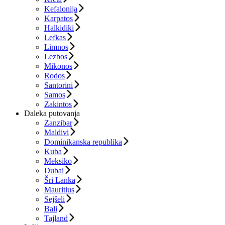
Kefalonija
Karpatos
Halkidiki
Lefkas
Limnos
Lezbos
Mikonos
Rodos
Santorini
Samos
Zakintos
Daleka putovanja
Zanzibar
Maldivi
Dominikanska republika
Kuba
Meksiko
Dubai
Šri Lanka
Mauritius
Sejšeli
Bali
Tajland