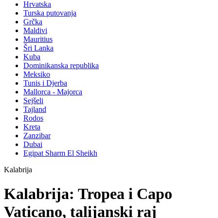
Hrvatska
Turska putovanja
Grčka
Maldivi
Mauritius
Šri Lanka
Kuba
Dominikanska republika
Meksiko
Tunis i Djerba
Mallorca - Majorca
Sejšeli
Tajland
Rodos
Kreta
Zanzibar
Dubai
Egipat Sharm El Sheikh
Kalabrija
Kalabrija: Tropea i Capo
Vaticano, talijanski raj