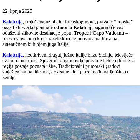
22. lipnja 2025
Kalabrija
, smještena uz obalu Tirenskog mora, prava je “tropska”
oaza Italije. Ako planirate
odmor u Kalabriji
, sigurno će vas
oduševiti slikovite destinacije poput
Tropee
i
Capo Vaticana
–
mjesta s uvalama kao s razglednice, gradovima na liticama i
autentičnom kuhinjom juga Italije.
Kalabrija
, neotkriveni dragulj južne Italije blizu Sicilije, tek stječe
svoju popularnost. Sjeverni Talijani ovdje provode ljetne odmore, a
regija postaje poznata i šire. Tradicionalni primorski gradovi
smješteni su na liticama, dok su uvale i plaže među najljepšima u
zemlji.