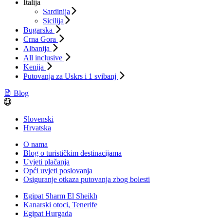
Italija
Sardinija
Sicilija
Bugarska
Crna Gora
Albanija
All inclusive
Kenija
Putovanja za Uskrs i 1 svibanj
Blog
Slovenski
Hrvatska
O nama
Blog o turističkim destinacijama
Uvjeti plačanja
Opći uvjeti poslovanja
Osiguranje otkaza putovanja zbog bolesti
Egipat Sharm El Sheikh
Kanarski otoci, Tenerife
Egipat Hurgada