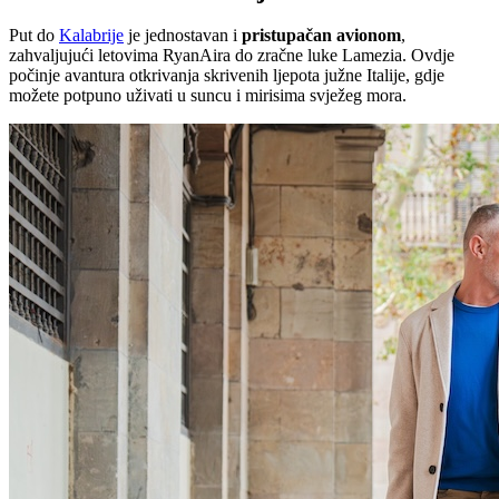
Put do
Kalabrije
je jednostavan i
pristupačan avionom
,
zahvaljujući letovima RyanAira do zračne luke Lamezia. Ovdje
počinje avantura otkrivanja skrivenih ljepota južne Italije, gdje
možete potpuno uživati u suncu i mirisima svježeg mora.