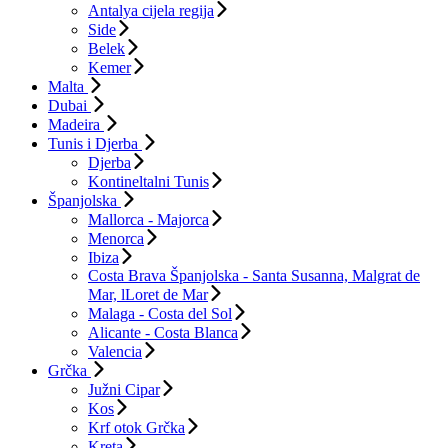
Antalya cijela regija
Side
Belek
Kemer
Malta
Dubai
Madeira
Tunis i Djerba
Djerba
Kontineltalni Tunis
Španjolska
Mallorca - Majorca
Menorca
Ibiza
Costa Brava Španjolska - Santa Susanna, Malgrat de
Mar, lLoret de Mar
Malaga - Costa del Sol
Alicante - Costa Blanca
Valencia
Grčka
Južni Cipar
Kos
Krf otok Grčka
Kreta