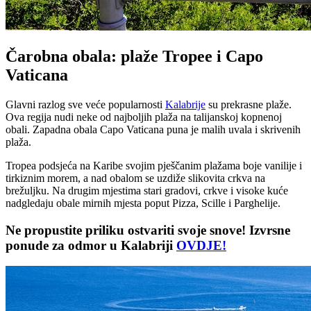
Čarobna obala: plaže Tropee i Capo
Vaticana
Glavni razlog sve veće popularnosti
Kalabrije
su prekrasne plaže.
Ova regija nudi neke od najboljih plaža na talijanskoj kopnenoj
obali. Zapadna obala Capo Vaticana puna je malih uvala i skrivenih
plaža.
Tropea podsjeća na Karibe svojim pješčanim plažama boje vanilije i
tirkiznim morem, a nad obalom se uzdiže slikovita crkva na
brežuljku. Na drugim mjestima stari gradovi, crkve i visoke kuće
nadgledaju obale mirnih mjesta poput Pizza, Scille i Parghelije.
Ne propustite priliku ostvariti svoje snove! Izvrsne
ponude za odmor u Kalabriji
OVDJE!