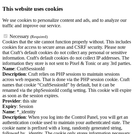
This website uses cookies
We use cookies to personalize content and ads, and to analyze our
traffic and improve our service.
Necessary
(Required)
Cookies that the site cannot function properly without. This includes
cookies for access to secure areas and CSRF security. Please note
that Craft’s default cookies do not collect any personal or sensitive
information. Craft's default cookies do not collect IP addresses. The
information they store is not sent to Pixel & Tonic or any 3rd parties.
Name
: CraftSessionId
Description
: Craft relies on PHP sessions to maintain sessions
across web requests. That is done via the PHP session cookie. Craft
names that cookie “CraftSessionId” by default, but it can be
renamed via the phpSessionId config setting. This cookie will expire
as soon as the session expires.
Provider
: this site
Expiry
: Session
Name
: *_identity
Description
: When you log into the Control Panel, you will get an
authentication cookie used to maintain your authenticated state. The
cookie name is prefixed with a long, randomly generated string,
followed by _identity. The cookie only stores information necessary