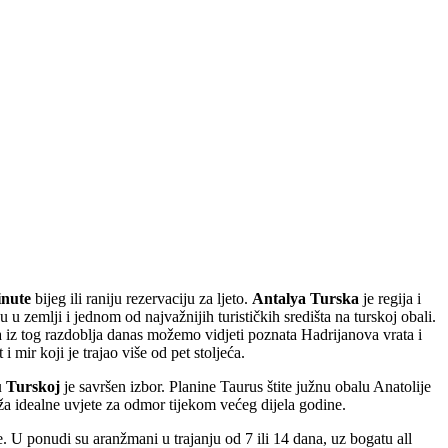
inute
bijeg ili raniju rezervaciju za ljeto.
Antalya Turska
je regija i
zemlji i jednom od najvažnijih turističkih središta na turskoj obali.
 a iz tog razdoblja danas možemo vidjeti poznata Hadrijanova vrata i
 mir koji je trajao više od pet stoljeća.
u Turskoj
je savršen izbor. Planine Taurus štite južnu obalu Anatolije
ža idealne uvjete za odmor tijekom većeg dijela godine.
e. U ponudi su aranžmani u trajanju od 7 ili 14 dana, uz bogatu all