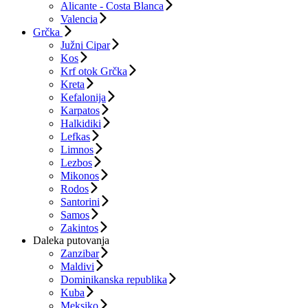
Alicante - Costa Blanca
Valencia
Grčka
Južni Cipar
Kos
Krf otok Grčka
Kreta
Kefalonija
Karpatos
Halkidiki
Lefkas
Limnos
Lezbos
Mikonos
Rodos
Santorini
Samos
Zakintos
Daleka putovanja
Zanzibar
Maldivi
Dominikanska republika
Kuba
Meksiko