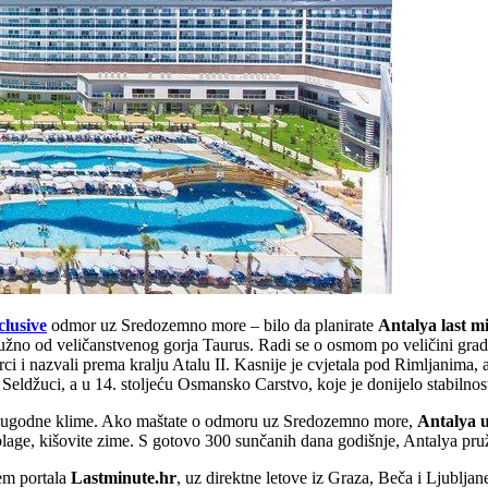
clusive
odmor uz Sredozemno more – bilo da planirate
Antalya last m
o od veličanstvenog gorja Taurus. Radi se o osmom po veličini gradu u 
rci i nazvali prema kralju Atalu II. Kasnije je cvjetala pod Rimljanima,
eldžuci, a u 14. stoljeću Osmansko Carstvo, koje je donijelo stabilnost i
te i ugodne klime. Ako maštate o odmoru uz Sredozemno more,
Antalya 
 blage, kišovite zime. S gotovo 300 sunčanih dana godišnje, Antalya pru
tem portala
Lastminute.hr
, uz direktne letove iz Graza, Beča i Ljubljan