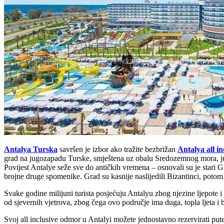
Antalya Turska
savršen je izbor ako tražite bezbrižan
Antalya all in
grad na jugozapadu Turske, smještena uz obalu Sredozemnog mora, južn
Povijest Antalye seže sve do antičkih vremena – osnovali su je stari G
brojne druge spomenike. Grad su kasnije naslijedili Bizantinci, potom S
Svake godine milijuni turista posjećuju Antalyu zbog njezine ljepo
od sjevernih vjetrova, zbog čega ovo područje ima duga, topla ljeta i
Svoj all inclusive odmor u Antalyi možete jednostavno rezervirati pu