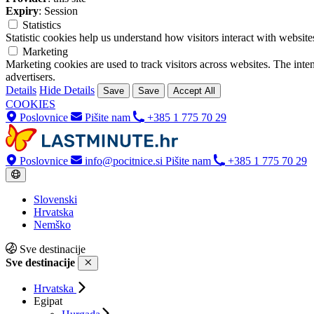
Expiry
: Session
Statistics
Statistic cookies help us understand how visitors interact with websi
Marketing
Marketing cookies are used to track visitors across websites. The inten
advertisers.
Details
Hide Details
Save
Save
Accept All
COOKIES
Poslovnice
Pišite nam
+385 1 775 70 29
Poslovnice
info@pocitnice.si
Pišite nam
+385 1 775 70 29
Slovenski
Hrvatska
Nemško
Sve destinacije
Sve destinacije
Hrvatska
Egipat