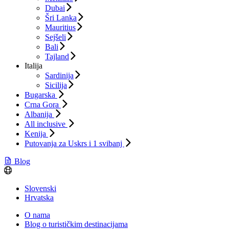
Dubai
Šri Lanka
Mauritius
Sejšeli
Bali
Tajland
Italija
Sardinija
Sicilija
Bugarska
Crna Gora
Albanija
All inclusive
Kenija
Putovanja za Uskrs i 1 svibanj
Blog
Slovenski
Hrvatska
O nama
Blog o turističkim destinacijama