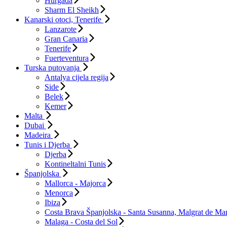
Hurgada
Sharm El Sheikh
Kanarski otoci, Tenerife
Lanzarote
Gran Canaria
Tenerife
Fuerteventura
Turska putovanja
Antalya cijela regija
Side
Belek
Kemer
Malta
Dubai
Madeira
Tunis i Djerba
Djerba
Kontineltalni Tunis
Španjolska
Mallorca - Majorca
Menorca
Ibiza
Costa Brava Španjolska - Santa Susanna, Malgrat de Mar
Malaga - Costa del Sol