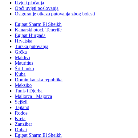
Uvjeti plačanja
Opći uvjeti poslovanja
Osiguranje otkaza putovanja zbog bolesti
Egipat Sharm El Sheikh
Kanarski otoci, Tenerife
Egipat Hurgada
Hrvatska
Turska putovanja
Grčka
Maldivi
Mauritius
Šri Lanka
Kuba
Dominikanska republika
Meksiko
Tunis i Djerba
Mallorca - Majorca
Sejšeli
Tajland
Rodos
Kreta
Zanzibar
Dubai
Egipat Sharm El Sheikh